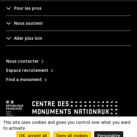
Pour les pros
Nous soutenir
Aller plus loin
Nous contacter
Espace recrutement
Find a monument
This site uses cookies and gives you control over what you want
to activate
Mentions légales
|
Privacy policy
|
Legal & administrative information
|
Sitemap
OK, accept all
Deny all cookies
Personalize