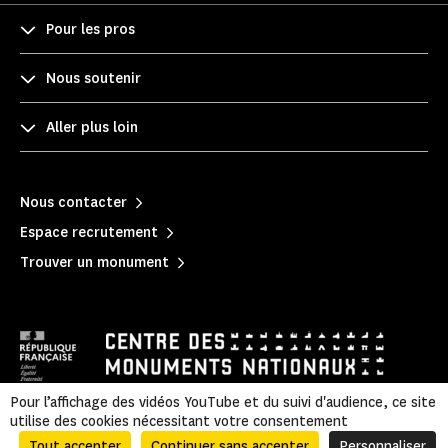
Pour les pros
Nous soutenir
Aller plus loin
Nous contacter
Espace recrutement
Trouver un monument
Pour l’affichage des vidéos YouTube et du suivi d'audience, ce site
utilise des cookies nécessitant votre consentement
Mentions légales
|
Politique de confidentialité
|
Informations légales et administratives
|
Plan du site
Tout accepter
Continuer sans accepter
Personnaliser