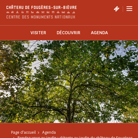
Panneau de gestion des cookies
|
CHÂTEAU DE FOUGÈRES-SUR-BIÈVRE
VISITER
DÉCOUVRIR
AGENDA
Page d'accueil
Agenda
Rendez-vous au jardin : détente au jardin du château de Fougères-