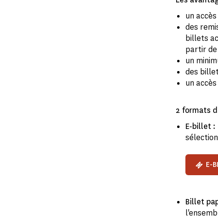
un accès 
des remi
billets a
partir de
un minim
des bille
un accès
2 formats d
E-billet :
sélectio
E-B
Billet pa
l'ensemb