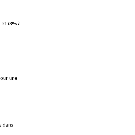
s et 18% à
pour une
es dans