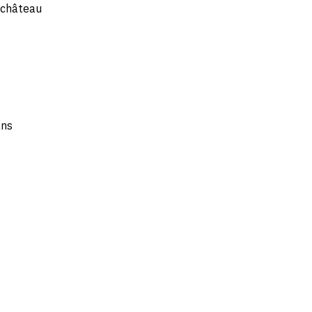
u château
ans