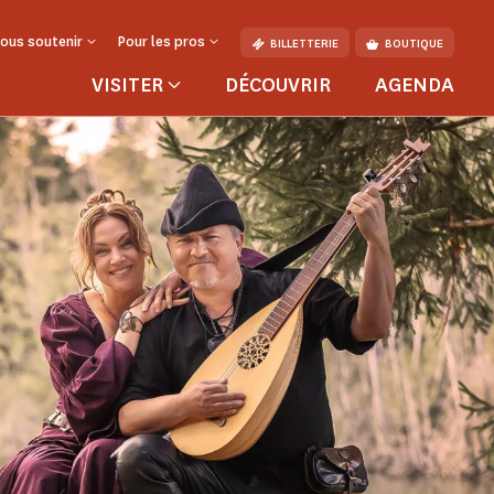
ous soutenir
Pour les pros
BILLETTERIE
BOUTIQUE
VISITER
DÉCOUVRIR
AGENDA