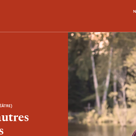
N
ÉÂTRE)
autres
s