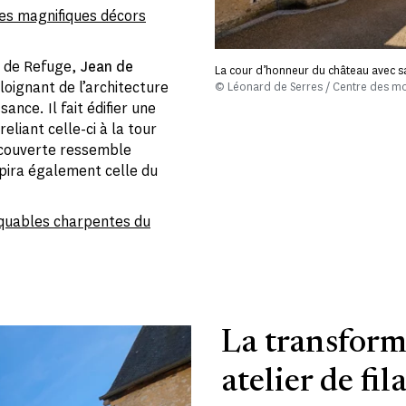
ses magnifiques décors
e de Refuge,
Jean de
La cour d’honneur du château avec sa
éloignant de l’architecture
© Léonard de Serres / Centre des m
ance. Il fait édifier une
reliant celle-ci à la tour
 couverte ressemble
spira également celle du
quables charpentes du
La transform
atelier de fil