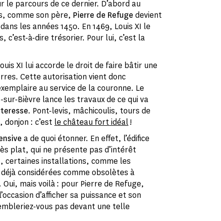
r le parcours de ce dernier. D’abord au
ns, comme son père,
Pierre de Refuge
devient
I dans les années 1450. En 1469, Louis XI le
c’est-à-dire trésorier. Pour lui, c’est la
uis XI lui accorde le droit de faire bâtir une
erres. Cette autorisation vient donc
xemplaire au service de la couronne. Le
-sur-Bièvre lance les travaux de ce qui va
rteresse
. Pont-levis, mâchicoulis, tours de
 donjon : c’est
le château fort idéal
!
ensive
a de quoi étonner. En effet, l’édifice
très plat, qui ne présente pas d’intérêt
, certaines installations, comme les
 déjà considérées comme obsolètes à
 Oui, mais voilà : pour Pierre de Refuge,
’occasion d’afficher sa puissance et son
trembleriez-vous pas devant une telle