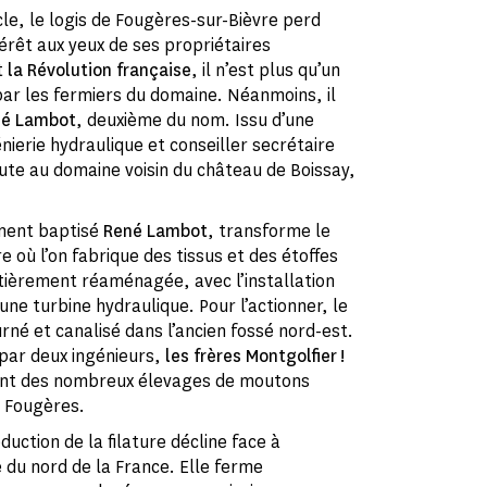
cle, le logis de Fougères-sur-Bièvre perd
érêt aux yeux de ses propriétaires
t
la Révolution française
, il n’est plus qu’un
ar les fermiers du domaine. Néanmoins, il
né Lambot
, deuxième du nom. Issu d’une
nierie hydraulique et conseiller secrétaire
ajoute au domaine voisin du château de Boissay,
ement baptisé
René Lambot
, transforme le
re où l’on fabrique des tissus et des étoffes
ntièrement réaménagée, avec l’installation
une turbine hydraulique. Pour l’actionner, le
rné et canalisé dans l’ancien fossé nord-est.
 par deux ingénieurs,
les frères Montgolfier !
vient des nombreux élevages de moutons
e Fougères.
duction de la filature décline face à
te du nord de la France. Elle ferme