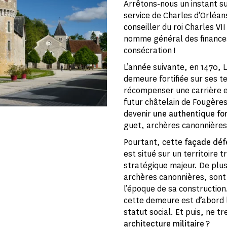
Arrêtons-nous un instant su
service de Charles d’Orléa
conseiller du roi Charles VI
nomme général des finances, 
consécration !
L’année suivante, en 1470, Lo
demeure fortifiée sur ses t
récompenser une carrière e
futur châtelain de Fougères
devenir
une authentique fo
guet, archères canonnières,
Pourtant, cette
façade déf
est situé sur un territoire 
stratégique majeur. De plus
archères canonnières, sont
l’époque de sa construction.
cette demeure est d’abord l
statut social. Et puis, ne 
architecture militaire
?