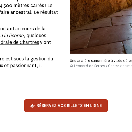
4 500 mètres carrés !
Le
faire ancestral
. Le résultat
portant
au cours de la
 la licorne
, quelques
drale de Chartres
y ont
re est sous la gestion du
Une archère canonnière à visée défe
 et passionnant, il
© Léonard de Serres / Centre des m
RÉSERVEZ VOS BILLETS EN LIGNE