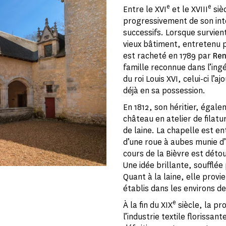
e
e
Entre le XVI
et le XVIII
siè
progressivement de son int
successifs. Lorsque survien
vieux bâtiment, entretenu p
est racheté en 1789 par
Re
famille reconnue dans l’ingé
du roi Louis XVI, celui-ci l’
déjà en sa possession.
En 1812, son héritier, égal
château en atelier de filatu
de laine. La chapelle est e
d’une roue à aubes munie d’
cours de la Bièvre est détou
Une idée brillante, soufflée
Quant à la laine, elle pro
établis dans les environs d
e
À la fin du XIX
siècle, la pro
l’industrie textile florissan